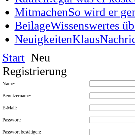
Mitmachen
So wird er ge
Beilage
Wissenswertes üb
Neuigkeiten
KlausNachric
Start
Neu
Registrierung
Name:
Benutzername:
E-Mail:
Passwort:
Passwort bestätigen: