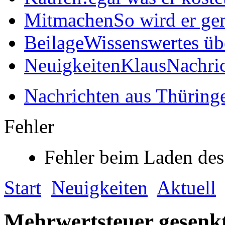
Mitmachen
So wird er ge
Beilage
Wissenswertes üb
Neuigkeiten
KlausNachric
Nachrichten aus Thüring
Fehler
Fehler beim Laden des
Start
Neuigkeiten
Aktuell
Mehrwertsteuer gesenk