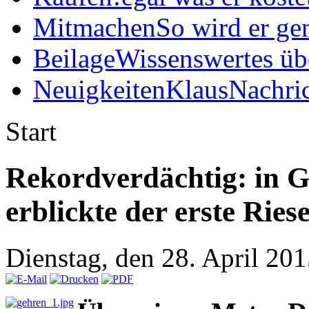
Mitmachen
So wird er ge
Beilage
Wissenswertes üb
Neuigkeiten
KlausNachric
Start
Rekordverdächtig: in 
erblickte der erste Rie
Dienstag, den 28. April 20