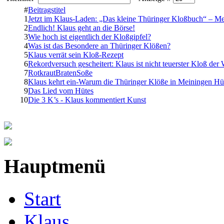
#
Beitragstitel
1
Jetzt im Klaus-Laden: „Das kleine Thüringer Kloßbuch“ – Me
2
Endlich! Klaus geht an die Börse!
3
Wie hoch ist eigentlich der Kloßgipfel?
4
Was ist das Besondere an Thüringer Klößen?
5
Klaus verrät sein Kloß-Rezept
6
Rekordversuch gescheitert: Klaus ist nicht teuerster Kloß der 
7
RotkrautBratenSoße
8
Klaus kehrt ein-Warum die Thüringer Klöße in Meiningen Hü
9
Das Lied vom Hütes
10
Die 3 K’s - Klaus kommentiert Kunst
Hauptmenü
Start
Klaus