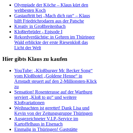
Olympiade der Köche – Klaus kürt den
weltbesten Koch
Gastauftritt bei „Mach dich ran“ – Klaus
hilft Friedrichrodaern aus der Patsche
Kreativ in Großbreitenbach
Kloßterbrüder - Episode I
Rekordverdächtig: in Gehren im Thüringer
Wald erblickte der erste Riesenkloß das
Licht der Welt
Hier gibts Klaus zu kaufen
YouTube: „Kloßburger Mc Becker Song“
vom Kloßhotel „Goldene Henne“ in
Arnstadt steuert auf den 2-Millionsten-Klick
zu
Sensation! Rosenterasse auf der Wartburg
serviert „Kloß to go“ und weitere
Kloßvariationen
Weihnachten ist gerettet! Dank Lisa und
Kevin von der Zeitungsgruppe Thüringen
Ausgezeichneter V.I.P.-Service im
Kartoffelhaus in Eisenach
Einmalig in Thüringen! Gaststätte