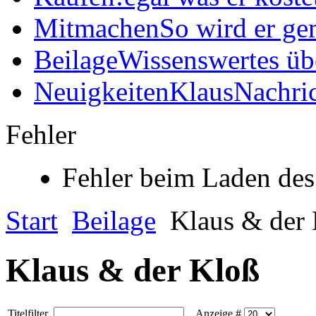
Mitmachen
So wird er ge
Beilage
Wissenswertes üb
Neuigkeiten
KlausNachric
Fehler
Fehler beim Laden des
Start
Beilage
Klaus & der
Klaus & der Kloß
Titelfilter
Anzeige #